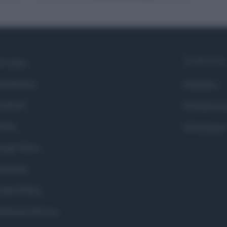
Syndication
i siamo
ntributors
Globalist
cebook
Globalscie
itter
Globalsport
ogle News
stodon
okie Policy
eferenze Privacy