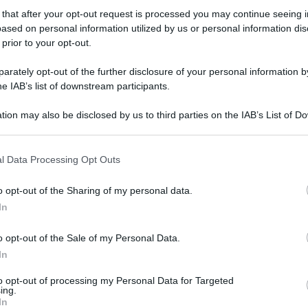
 that after your opt-out request is processed you may continue seeing i
ased on personal information utilized by us or personal information dis
 prior to your opt-out.
rately opt-out of the further disclosure of your personal information by
he IAB’s list of downstream participants.
tion may also be disclosed by us to third parties on the IAB’s List of 
e restituito ai legittimi proprietari: il Cile
 that may further disclose it to other third parties.
ione di un Moai, una delle celebri statue
 that this website/app uses one or more Google services and may gath
l Data Processing Opt Outs
including but not limited to your visit or usage behaviour. You may click 
el British Museum di Londra: lo rende noto il
 to Google and its third-party tags to use your data for below specifi
o opt-out of the Sharing of my personal data.
ogle consent section.
In
sta da sette rappresentanti di Rapa Naui (nome
 dei Beni nazionali cileno, Felipe Ward, martedì
o opt-out of the Sale of my Personal Data.
In
n la direzione del museo britannico.
to opt-out of processing my Personal Data for Targeted
 alla regina e ai principi d’Inghilterra, per far
ing.
In
patrio dei moai rappresenta per la nostra storia e