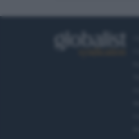
Ch
Co
Fa
Tw
Go
Ma
Co
Pr