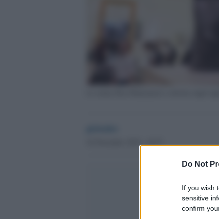
La statua Hoa Hakananai'a sottratta dagli ingl
globalist
16 Novembre 2018 - 18.57
Do Not Pr
If you wish 
sensitive in
confirm your