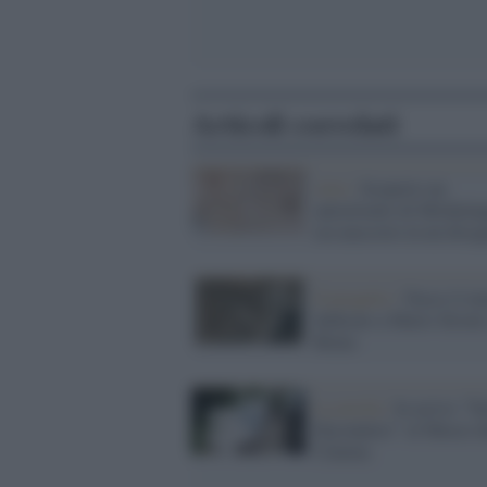
Articoli correlati
Arte /
Scoperto un
autoritratto di Michelan
era nascosto in un dise
Il progetto /
Nasce il m
dedicato a Mario Sironi
Roma
La novità /
In arrivo "To
Encounters" al Museo d
Cinema