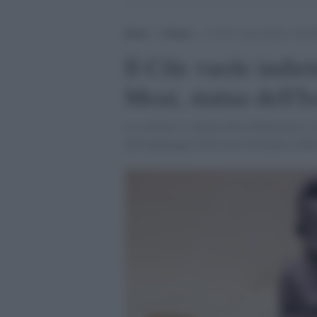
Home
>
Cultura
>
Il Cile vuole indietro dal 
Il Cile vuole indi
Moai, statua dell'I
La scultura si chiama Hoa Hakananai'a e f
dall'equipaggio della nave britannica H