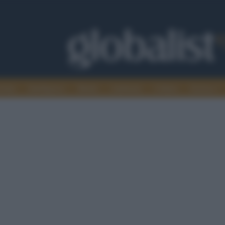
omia
Intelligence
Media
Ambiente
Cultura
Scienza