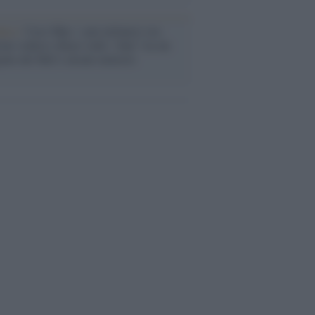
anca /
Caso Mps: i pm milanesi ora
ono vederci chiaro sulle “chat” tra un
ente del Mef e alcuni ministri