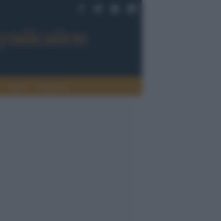
Sport
Tendenze