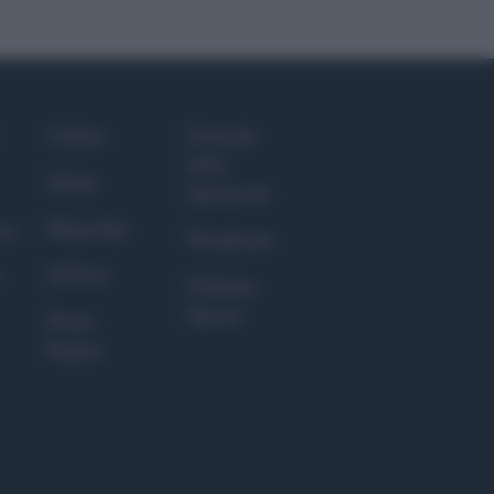
Culture
Giornale
dello
Salute
Spettacolo
Megachip
nce
Wondernet
GiULia
Giuliana
Sgrena
Prima
Pagina