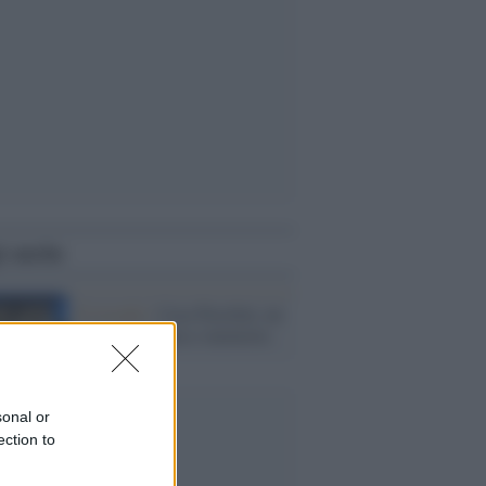
i anche
Il ricordo /
Casa Pasolini, un
luogo di cultura e memoria
sonal or
ection to