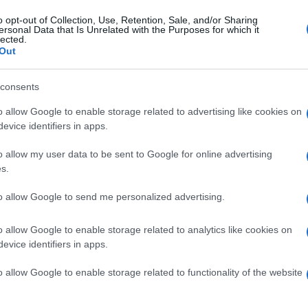
, presidente della comunità indigena Ma’u
o opt-out of Collection, Use, Retention, Sale, and/or Sharing
ersonal Data that Is Unrelated with the Purposes for which it
lected.
Out
opria all’ingresso del museo britannico si
Ulti
atta all’isola nel novembre del 1868
consents
nnica HMS Topazeben.
o allow Google to enable storage related to advertising like cookies on
evice identifiers in apps.
nato che in tempo di guerra portò la pace al
tra il passato e il presente a Rapa Nui», ha
o allow my user data to be sent to Google for online advertising
s.
che, la delegazione cilena proporrà di inviare a
to allow Google to send me personalized advertising.
le all’originale, costruita con lo stesso
o allow Google to enable storage related to analytics like cookies on
L'int
evice identifiers in apps.
Gaza:
mpagna online, con l’hashtag #QueVuelvaElMoai
solle
o allow Google to enable storage related to functionality of the website
 ha aderito, tra gli altri, il tennista cileno
Il Se
barch
ing ATP.