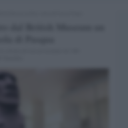
British Museum un Moai, statua dell’Isola di Pasqua
etro dal British Museum un
sola di Pasqua
u sottratta all'isola nel novembre del 1868
MS Topazeben.