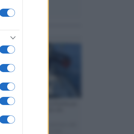
me notizie
ervista /
Marco Croatti e la Flottilla per
 le nostre vele gonfie grazie alla
vazione popolare
natore M5S racconta la sua esperienza sulle
e cariche di aiuti umanitari assalite