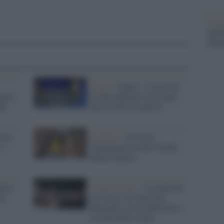
La b
vogli
dirig
Museo /
Hopes: i marmi di
gelo,
Licinio Murena resteranno
gno
fino al 2029 a Lanuvio
useo
Il museo /
Al Cairo
 a
l'inaugurazione del Grande
Museo Egizio
rino
L'esposizione /
“A proposito
el
di Ustica” di Christian
Boltanski, un'installazione a
ricordo della strage