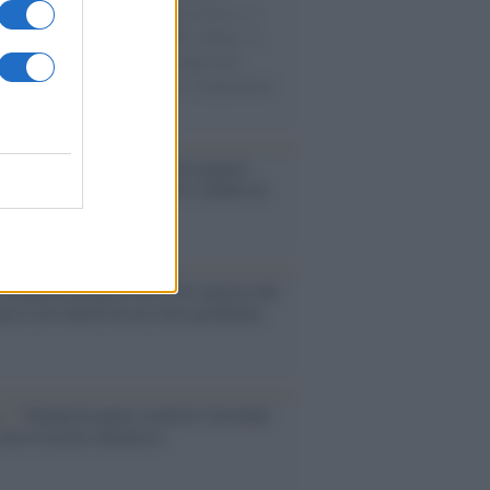
sercito israeliano. Una guerra atroce, il
ivo di disumanizzazione delle vittime, il
ismo del governo italiano e degli altri
ei, il ritorno al colonialismo. L'importanza
ovimenti.
enze /
Sale il numero degli acquisti
e in Europa e aumentano le vendite di
oli second hand
Un partito progressista e di sinistra che
acca sul riarmo ha un serio problema
so /
Trump ha quasi esaurito l'arsenale
ma il tycoon smentisce