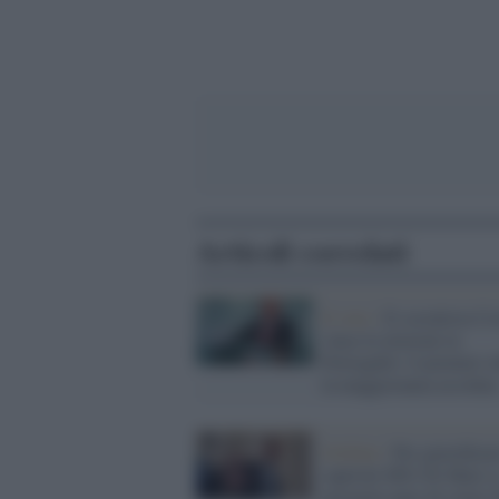
Articoli correlati
Il voto /
Il socialista Co
vince le elezioni in
Portogallo: il premier o
la maggioranza assoluta
Grillini /
Per giustificar
capriole M5s Di Maio s
permette pure di citare