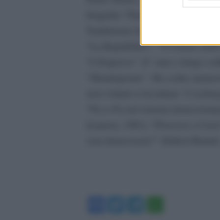
biografia “Pietro Nenni” (Laterza)
Tamburrano ha collaborato con vari
“La Repubblica”, “I Corriere della
“L’Espresso”. E’ stato a lungo colla
“Mondoperaio”. Ha scritto numerose 
suoi volumi si ricordano “L’icebe
“Pci e Psi nel sistema democristia
(Laterza, 1983), “Processo a Craxi
vera democrazia?” (Editori Riuniti
Facebook
Twitter
Telegram
WhatsA