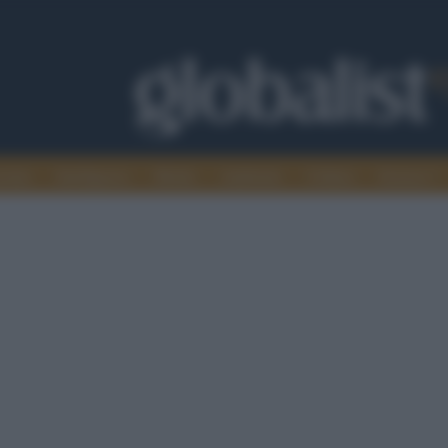
omia
Intelligence
Media
Ambiente
Cultura
Scienza