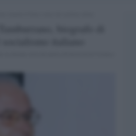
o, biografo di Nenni e storico del socialismo italiano
Tamburrano, biografo di
 socialismo italiano
r tre decenni storia dei partiti all'Università di Cosenza e