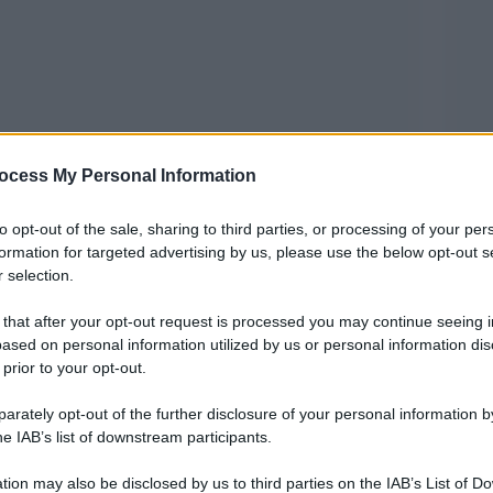
ocess My Personal Information
o storico Giuseppe Tamburrano, collaboratore e
to opt-out of the sale, sharing to third parties, or processing of your per
tudioso della storia del socialismo italiano, è
formation for targeted advertising by us, please use the below opt-out s
’annuncio della scomparsa, avvenuta ieri, è stato
 selection.
one Nenni, fondatore e per trent’anni alla guida
 that after your opt-out request is processed you may continue seeing i
ano, che è stato a lungo riferimento culturale del
ased on personal information utilized by us or personal information dis
 prior to your opt-out.
ani, venerdì 23 giugno, alle ore 11, nella chiesa di
rately opt-out of the further disclosure of your personal information by
tino.
he IAB’s list of downstream participants.
ha insegnato per tre decenni storia dei partiti
tion may also be disclosed by us to third parties on the IAB’s List of 