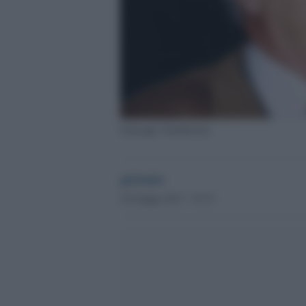
Giuseppe Tamburrano
globalist
22 Giugno 2017 - 07.27