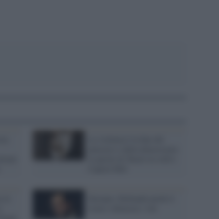
sta
La violenza è la fine del
pensiero e della democrazia:
ttiene
le parole di Turati tra web e
Capitol Hill
e le
Europee, Hollande perde il
i
trono e dimezza i voti
 Nenni