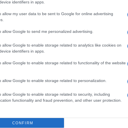
evice identifiers in apps.
dall'e
ito socialista italiano. Eletto nel comitato
tentat
o allow my user data to be sent to Google for online advertising
servil
 nel 1981, rivestì l’incarico di responsabile
s.
europ
er dissidi con la linea politica del segretario
dei m
to allow Google to send me personalized advertising.
Cisg
o allow Google to enable storage related to analytics like cookies on
 di Pietro Nenni alla vice presidenza del
dal c
evice identifiers in apps.
giorn
imi governi di centrosinistra negli anni ’60. Da
o allow Google to enable storage related to functionality of the website
, ha scritto i libri “Storia e cronaca del centro-
Gior
 centro-sinistra al neo-centrismo” (Bulgarini,
o allow Google to enable storage related to personalization.
colon
ta sul socialismo italiano” (Laterza).
dell'
o allow Google to enable storage related to security, including
lamentare del Senato fino al 1973, per poi
cation functionality and fraud prevention, and other user protection.
Lo sc
lare della cattedra di storia dei partiti
sull’
di Catania poi. Nel 1985 creò la Fondazione
con R
CONFIRM
a di presidente. Nel 1986 ha pubblicato la