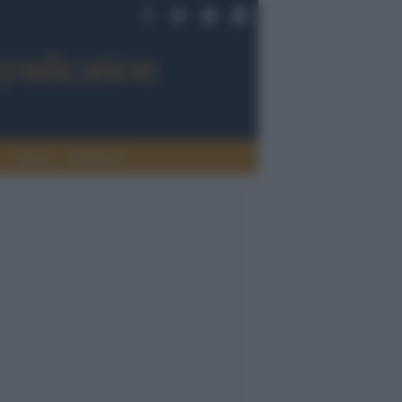
Sport
Tendenze