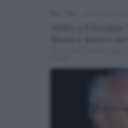
Home
>
Cultura
>
Addio a Giuseppe Tamburran
Addio a Giuseppe 
Nenni e storico del
Autore di moltissimi libri ha insegnato pe
di Catania