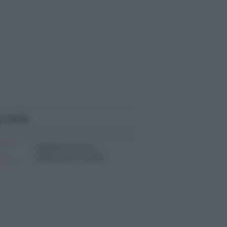
i anche
Ungheria, arresti e
democrazia a rischio