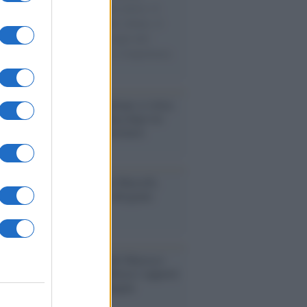
sercito israeliano. Una guerra atroce, il
ivo di disumanizzazione delle vittime, il
ismo del governo italiano e degli altri
ei, il ritorno al colonialismo. L'importanza
ovimenti.
iordania /
L’esercito israeliano si ritira
ampo profughi di Qalandiya dopo tre
i di violenze contro i palestinesi
nalismo /
Addio a Stefano Marcelli,
na della Rai di Firenze e dirigente
Usigrai
enario /
Ceuta, l’ombra del Marocco
assalto mentre Trump rafforza i rapporti
abat e trama contro la Spagna