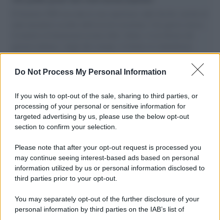
Il Senatore M5S racconta la sua esperienza sulle barche cariche di
aiuti umanitari assalite dall'esercito israeliano. Una guerra atroce,
il tentativo di disumanizzazione delle vittime, il servilismo del
governo italiano e degli altri europei, il ritorno al colonialismo.
L'importanza dei movimenti.
Do Not Process My Personal Information
Perché i centri di intrattenimento per famiglie investono in
attrazioni ad alta tecnologia
If you wish to opt-out of the sale, sharing to third parties, or
processing of your personal or sensitive information for
targeted advertising by us, please use the below opt-out
section to confirm your selection.
Il conflitto /
La mafia russa e l'arma del caos
Please note that after your opt-out request is processed you
may continue seeing interest-based ads based on personal
information utilized by us or personal information disclosed to
third parties prior to your opt-out.
Tel Aviv /
Netanyahu si smarca da Trump: "Israele farà tutto
You may separately opt-out of the further disclosure of your
quello che è necessario per la sua sicurezza"
personal information by third parties on the IAB’s list of
downstream participants.