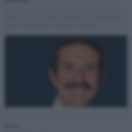
Icona erotica per il pubblico, aveva lavorato con i grandi del
cinema. Dal boom con Malizia all'Innocente di Visconti, dal
successo alla solitudine. [Francesco Troncarelli]
Desk2