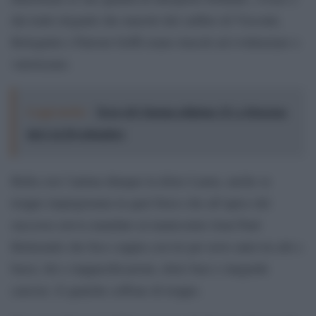
dai tratti eleganti che maestri del calibro di Visconti,
Bolognini e Patroni Griffi erano riusciti ad evidenziare e
valorizzare.
Leggi anche:
Terre di Cinema edizione 15: a Siracusa
dal 2 al 20 settembre
Bella con l’anima dunque la dolce Laura, anche se
troppo imprigionata in quel fisico che all’apice del
successo aveva mandato al manicomio Jean Paul
Belmondo che fece coppia con lei per nove anni tra alti e
bassi, liti e riappacificazioni, dolci baci e languide
carezze. E qualche ceffone di troppo.