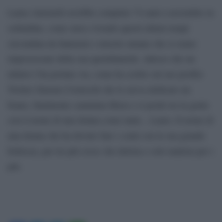
Laura Antonelli avrebbe compiuto 74 anni a novembre in
solitudine, come stava vivendo questi ultimi tempi
circondata da fantasmi e miserie umane che si erano
impossessate della sua quotidianeità. Adesso che un
infarto l’ha portata via, come ha scritto sul suo profilo
Twitter Simone Cristicchi che le aveva dedicato un
brano, finalmente cammina libera e si perde tra la gente
con il nome di una donna come tante…Laura. Il nome di
una donna che ha dovuto fare i conti con la sua grande
bellezza, per lei più croce che delizia e solo malizia per i
più.