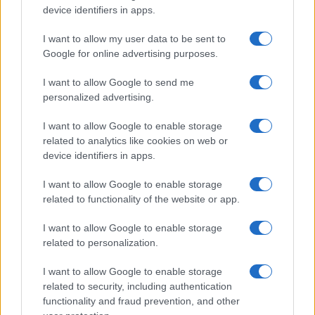
Megachip
Globalscience
device identifiers in apps.
GiULia
Globalsport
I want to allow my user data to be sent to
Google for online advertising purposes.
Prima Pagina
I want to allow Google to send me
personalized advertising.
Giornale dello
Chi siamo
I want to allow Google to enable storage
Spettacolo
related to analytics like cookies on web or
Contributors
device identifiers in apps.
Wondernet
Facebook
I want to allow Google to enable storage
Giuliana Sgrena
related to functionality of the website or app.
Twitter
I want to allow Google to enable storage
Google News
related to personalization.
Mastodon
I want to allow Google to enable storage
related to security, including authentication
Cookie Policy
functionality and fraud prevention, and other