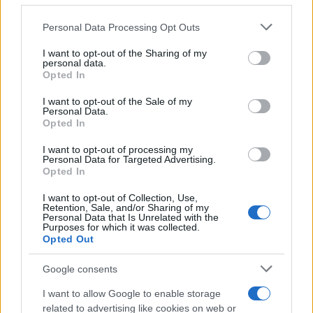
Personal Data Processing Opt Outs
This information may also be disclosed by us to third parties
La riflessione /
Pace, disarmo e Ucraina: il centrosinistra
on the IAB’s List of Downstream Participants that may further
I want to opt-out of the Sharing of my
non trasformi il riarmo europeo in una battaglia interna per
disclose it to other third parties.
personal data.
le primarie
Opted In
Please note that this website/app uses one or more Google
services and may gather and store information including but
I want to opt-out of the Sale of my
Personal Data.
not limited to your visit or usage behaviour. You may click to
Opted In
grant or deny consent to Google and its third-party tags to
use your data for below specified purposes in below Google
I want to opt-out of processing my
consent section.
Personal Data for Targeted Advertising.
Opted In
I want to opt-out of Collection, Use,
Retention, Sale, and/or Sharing of my
Personal Data that Is Unrelated with the
Purposes for which it was collected.
Opted Out
Syndication
Culture
Google consents
Salute
Globalist
I want to allow Google to enable storage
related to advertising like cookies on web or