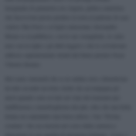
insegnante di ginnastica era Angela, pudica cameriera
che faceva ben presto perdere la testa al padrone di casa
vedovo Turi Ferro e al figlio minorenne Alessandro
Momo (e al pubblico), con le sue vestagliette, le calze
nere con la righe e gli abiti leggeri e che le scivolavano
addosso sapientemente ritratti dal futuro premio Oscar
Vittorio Storaro.
Ma Laura Antonelli che se ne andata sola e dimenticata
da tutti secondo un triste clichè che accompagna gli
attori quando sono avviati sul viale del tramonto per
indifferenza e menefreghismo dei più, oltre che una bella
donna era soprattutto una brava attrice. Una “Divina
creatura” che era riuscita nel corso della carriera a
dimostrare le sue qualità di interprete brillante, vivace e