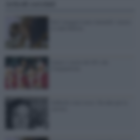
Articoli correlati
Rai2 omaggia Laura Antonelli: stasera
in onda Malizia
Genesi e morte del GF e dei
Cinepanettone
Zeffirelli a luci rosse: l'ho dato per la
carriera