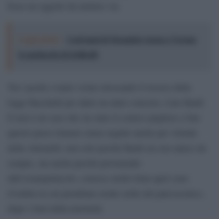
fosse un oggetto da mettere via.
Leggi anche:
Cent'anni di Turandot: torna a Verona
lo spettacolo di Zeffirelli
Tra i pochi a starle vicino invocando il ricorso della
legge Bacchelli per darle un aiuto concreto, Lino Banfi.
E non è un caso che sia stato il comico pugliese a fare
questo passo rimasto senza seguito anche per volontà
della Antonelli, non solo perché Banfi era suo amico da
sempre, ma anche perché provenendo
dall’avanspettacolo, conosce molto bene quel cono
d’ombra in cui piombano molte stelle del palcoscenico,
dopo i fasti della notorietà.