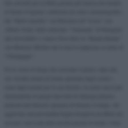
Dai caroselli per la bibita gassata più famosa del mondo
al Nastro d’argento conferitole da critici cinematografici,
dal “Merlo maschio” con Buzzanca all’”Avaro” con
Alberto Sordi, dalla seducente “Venexiana” di Bolognini
alla irresistibile e comica Noce Bovi in “Rimini Rimini”
con Maurizio Micheli che la faceva impazzire al ritmo di
“Champagne”.
Poi le storie di droga che assestano il primo colpo alla
sua vicenda umana di donna spremuta dagli eventi e
usata dagli uomini per la sua fisicità e la storie ancor più
drammatiche di quegli interventi di chirurgia plastica
praticati nell’illusoria speranza di fermare il tempo, che
aggravano una personalità fragile bisognosa di affetti che
nessuno voleva più darle perché passata di moda. Come