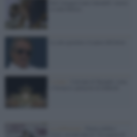
Rai2 omaggia Laura Antonelli: stasera
in onda Malizia
La sala sgraziata e le pause dell'attore
L'evento /
Cent'anni di Turandot: torna
a Verona lo spettacolo di Zeffirelli
La celebrazione /
Parma celebra i
Corvi: sessant’anni di "Un ragazzo di