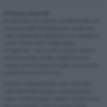
di Francesco Troncarelli
Era bellissima Laura Antonelli, una bellezza unica, che
non lasciava dubbi all’immaginazione. Quegli occhi
tondi e intriganti che ti affondavano solo a guardarla su
un fisico che una volta si sarebbe definito
da”maggiorata”, come la Lollo e la Loren. Un’attrice
esplosiva insomma, secondo i dettami del gossip
mediatico che privilegiano da sempre l’esteriorità alla
sostanza che peraltro in lei c’era.
Era bella e corteggiata da tutti, sogno erotico degli
italiani che avevano imparato a conoscerla quando
esplose col film di Samperi “Malizia”, un titolo che era
tutto un programma e dove l’ex profuga istriana