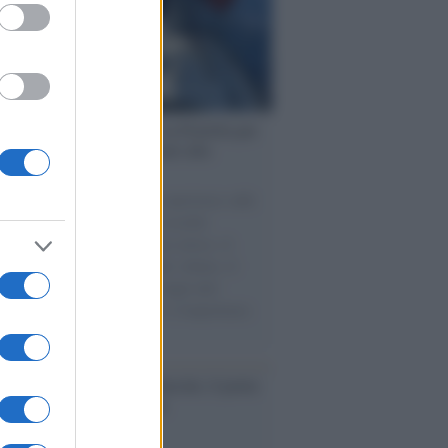
ervista /
Marco Croatti e la Flottilla per
 le nostre vele gonfie grazie alla
vazione popolare
natore M5S racconta la sua esperienza sulle
e cariche di aiuti umanitari assalite
sercito israeliano. Una guerra atroce, il
ivo di disumanizzazione delle vittime, il
ismo del governo italiano e degli altri
ei, il ritorno al colonialismo. L'importanza
ovimenti.
tto /
Addio a Francesco Guccini, il poeta
 canzone d’autore italiana