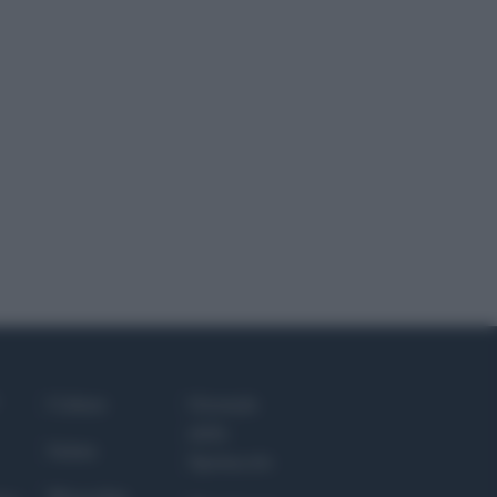
Culture
Giornale
dello
Salute
Spettacolo
Megachip