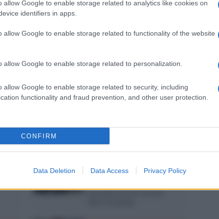
o allow Google to enable storage related to analytics like cookies on
l'aggressione contro la
evice identifiers in apps.
Cisgiordania: decine di
L'ann
arresti, nuove incursioni e
Laure
o allow Google to enable storage related to functionality of the website
ordini di chiusura
:
Qual è il momento migliore
o allow Google to enable storage related to personalization.
per bere il caffè: consigli di
Perch
? Pro
degustazione
o allow Google to enable storage related to security, including
famig
tecno
cation functionality and fraud prevention, and other user protection.
Apartheid /
Cisgiordania:
o) ai
continuano gli abusi e le
Il co
violenze dei militari
CONFIRM
co
israeliani contro i palestinesi
Il libro /
Gaza, la ferita del
Data Deletion
Data Access
Privacy Policy
mondo: Nancy Fraser
racconta la crisi morale
dell’Occidente