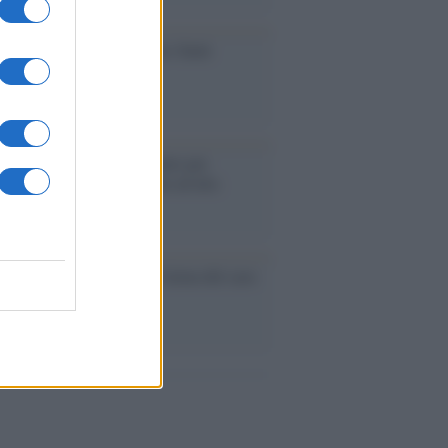
iversario /
90 anni di Yves Saint
nt, tra moda e scandali
é i centri di intrattenimento per
lie investono in attrazioni ad alta
logia
nflitto /
La mafia russa e l'arma del caos