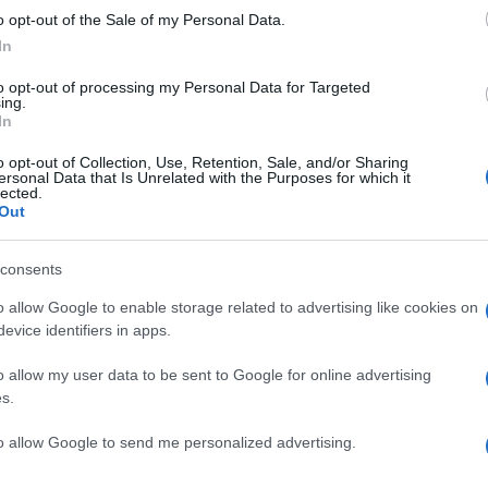
Nazioni Unite /
o opt-out of the Sale of my Personal Data.
 la sentenza
L'Onu denuncia
In
a Consulta
Israele: ha esteso la
io trasmette gli
'linea gialla' per
to opt-out of processing my Personal Data for Targeted
 alla Procura
impossessarsi di più
ing.
In
erale
territori di Gaza
L'int
Gaza:
o opt-out of Collection, Use, Retention, Sale, and/or Sharing
ersonal Data that Is Unrelated with the Purposes for which it
solle
di
La manifestazione /
Todi
lected.
dona
chiude l'Umbria Balloon
Out
Il Se
Festival: tre giorni di
barch
o i
mongolfiere, voli all'alba e
dall'e
consents
spettacolo Night Glow
tentat
o allow Google to enable storage related to advertising like cookies on
servil
evice identifiers in apps.
o
La polemica /
Grillo attacca
europ
fondi
il M5s: "Dovevano cambiare
dei m
o allow my user data to be sent to Google for online advertising
ma
la politica, ma la politica ha
ità al
cambiato loro"
s.
Il lu
della
to allow Google to send me personalized advertising.
Palestina /
Israele non placa