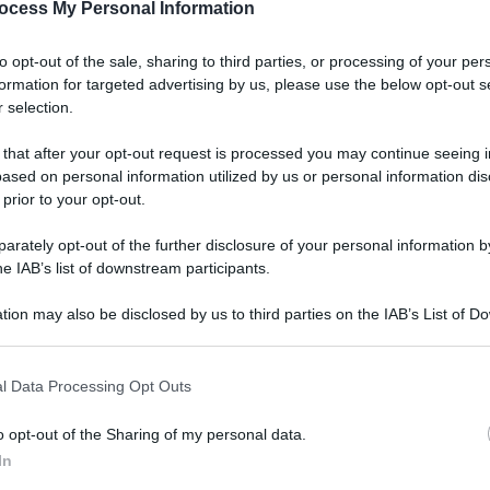
ocess My Personal Information
to opt-out of the sale, sharing to third parties, or processing of your per
formation for targeted advertising by us, please use the below opt-out s
stina /
Le forze
Lo scontro /
Migranti
 selection.
eliane arrestano
a Ceuta, Meloni e
e palestinesi
Tajani fanno
 that after your opt-out request is processed you may continue seeing i
nte i raid nel
propaganda anti-
ased on personal information utilized by us or personal information dis
 prior to your opt-out.
rnatorato di
Sanchéz: la Spagna
lus
convoca
rately opt-out of the further disclosure of your personal information by
l’ambasciatore
he IAB’s list of downstream participants.
italiano
tion may also be disclosed by us to third parties on the IAB’s List of 
 that may further disclose it to other third parties.
Ulti
 that this website/app uses one or more Google services and may gath
l Data Processing Opt Outs
including but not limited to your visit or usage behaviour. You may click 
 to Google and its third-party tags to use your data for below specifi
o opt-out of the Sharing of my personal data.
ogle consent section.
In
aso /
Almasri,