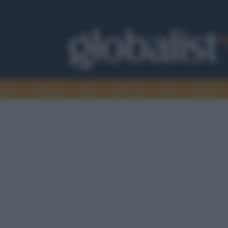
omia
Intelligence
Media
Ambiente
Cultura
Scienza