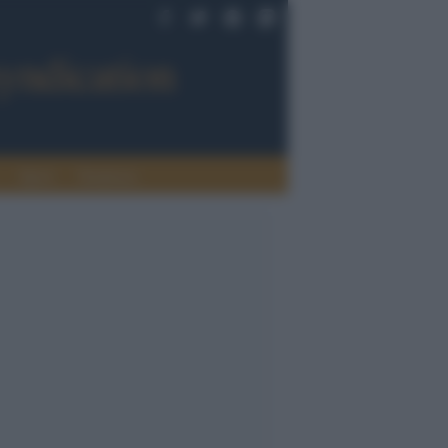
Sport
Tendenze