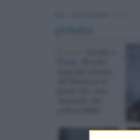
Home
>
Archivi per globalist
>
Pagina 2
globalist
Il caso /
Assalto a
Ceuta, 49 mila
migranti entrano
dal Marocco in
poche ore: una
anomalia che
solleva dubbi