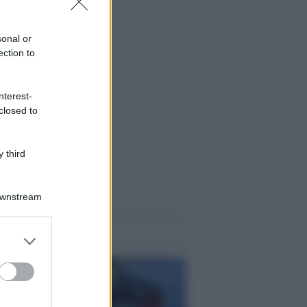
sonal or
ection to
nterest-
closed to
 third
Downstream
me notizie
er and store
to grant or
ed purposes