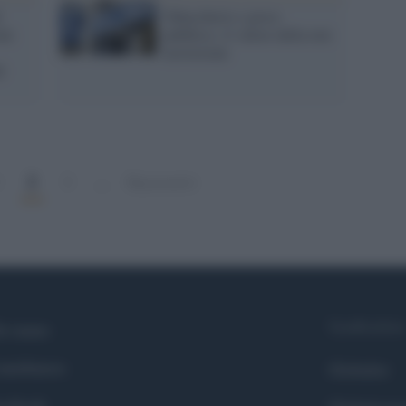
i
Tabaccherie e gioco
ni:
pubblico: il valore della rete
territoriale
l
2
1
3
…
Successivi
Syndication
i siamo
ntributors
Globalist
cebook