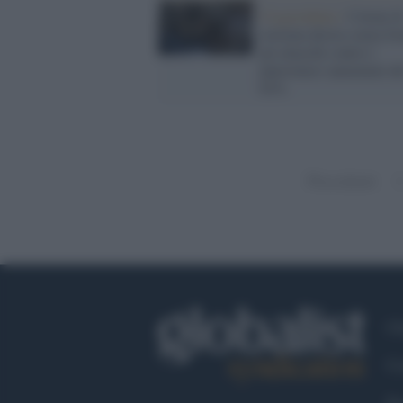
Cisgiordania /
Coloni d
estrema destra senza fre
gli attacchi contro i
palestinesi aumentati de
63%
Precedenti
Ch
Co
Fa