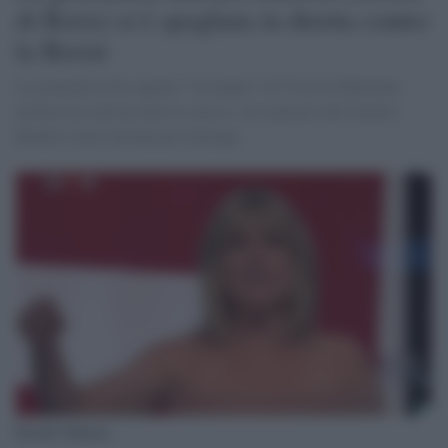
di Boris) si è spogliata in diretta contro
la Brexit
La giornalista ha seguito "l'esempio" di Victoria Bateman,
un'attivista che ha fatto lo stesso. Al contrario del fratello,
Rachel è una convinta pro-Europa.
Rachel Johnson