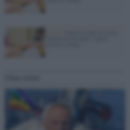
Francia /
Nuda tra la gente al Louvre
davanti alla Gioconda: si apre il
processo a Parigi
Ultime notizie