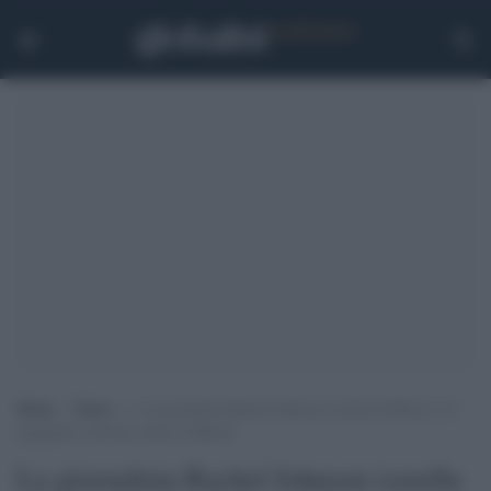
Home
>
Esteri
>
La giornalista Rachel Johnson (sorella di Boris) si è
spogliata in diretta contro la Brexit
La giornalista Rachel Johnson (sorella