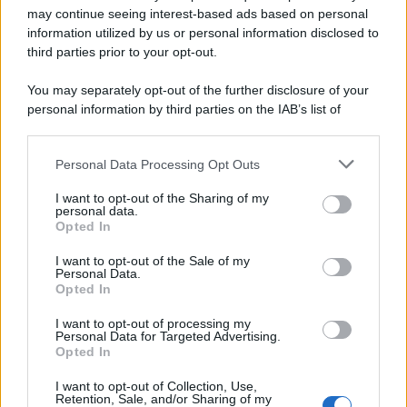
may continue seeing interest-based ads based on personal
information utilized by us or personal information disclosed to
third parties prior to your opt-out.
Il ricordo /
Le radici di Francesco Guccini
You may separately opt-out of the further disclosure of your
personal information by third parties on the IAB’s list of
downstream participants.
Personal Data Processing Opt Outs
This information may also be disclosed by us to third parties
L'anniversario /
90 anni di Yves Saint Laurent, tra moda e
on the IAB’s List of Downstream Participants that may further
I want to opt-out of the Sharing of my
scandali
disclose it to other third parties.
personal data.
Opted In
Please note that this website/app uses one or more Google
services and may gather and store information including but
I want to opt-out of the Sale of my
Personal Data.
not limited to your visit or usage behaviour. You may click to
Opted In
grant or deny consent to Google and its third-party tags to
use your data for below specified purposes in below Google
I want to opt-out of processing my
consent section.
Personal Data for Targeted Advertising.
Opted In
I want to opt-out of Collection, Use,
Retention, Sale, and/or Sharing of my