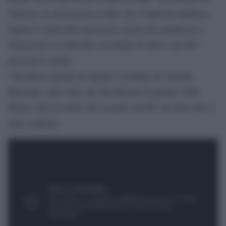
Johnson, in riferimento al fatto che l’opinione pubblica
inglese è stufa dell’argomento, prima di cominciare a
sbottonarsi la camicetta, lasciando di stucco gli altri
presenti in studio.
“Ho deciso quindi di seguire l’esempio di Victoria
Bateman: ogni volta che decideremo di parlare della
Brexit, farò in modo che la gente ascolti” ha detto poi a
seno scoperto.