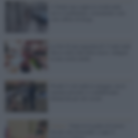
A Natale una coppia in strada nuda:
arriva l'ambulanza, sicuramente sono
sotto effetto di droga
La foto di una ragazzina di 13 anni nuda
finisce nella chat della classe: indagini
in una scuola media
Prende il sole nuda in spiaggia, ma le
mamme presenti si scandalizzano:
denunciata per atti osceni
Francia /
Nuda tra la gente al Louvre
davanti alla Gioconda: si apre il
processo a Parigi