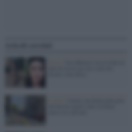
Articoli correlati
Mosca /
Una influencer russa rischia un
anno di carcere per uno scatto hot
davanti a una chiesa
Il video /
Catania, una donna nuda getta
dal balcone oggetti sulla via Etnea:
panico tra i passanti