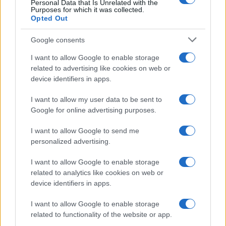
Personal Data that Is Unrelated with the
Purposes for which it was collected.
Opted Out
Syndication
Culture
Google consents
Salute
Globalist
I want to allow Google to enable storage
related to advertising like cookies on web or
Megachip
Globalscience
device identifiers in apps.
GiULia
Globalsport
I want to allow my user data to be sent to
Google for online advertising purposes.
Prima Pagina
I want to allow Google to send me
personalized advertising.
Giornale dello
Chi siamo
I want to allow Google to enable storage
Spettacolo
related to analytics like cookies on web or
Contributors
device identifiers in apps.
Wondernet
Facebook
I want to allow Google to enable storage
Giuliana Sgrena
related to functionality of the website or app.
Twitter