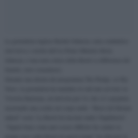
La giornalista inglese Rachel Johnson, nota conduttrice
televisiva e sorella dell’ex Primo Ministro Boris
Johnson, è una nota critica della Brexit (a differenza del
fratello, noto sostenitore).
Durante una diretta del programma The Pledge, su Sky
News, la giornalista ha mandato in ond aun servizio su
Victoria Bateman, un’attivista pro Ue che si è spogliata
mostrando una scritta sul corpo nudo: “Brexi left Britain
naked” ossia ‘La Brexit ha lasciato nuda l’Inghilterra”.
“Sapete bene come può essere difficile far sentire la
propia voce sulla Brexit di questi tempi” ha chiosato la