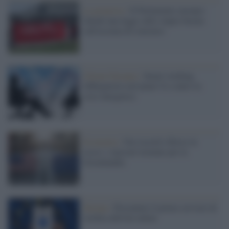
La proposta /
Il Parlamento europeo
chiede una legge sullo stupro basata
sull'assenza di consenso
Unione Europea /
Smart working
obbligatorio nel piano Ue contro la
crisi energetica
Economia /
Oro record e Borse in
rosso: i mercati tremano per la
Groenlandia
Europa /
Presentato il primo servizio di
verifica dell'età online