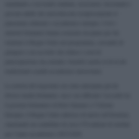
mandando e ricevendo studenti, ricercatori, tirocinanti e
giovani adulti che arricchiscono reciprocamente il
panorama culturale e accademico europeo. Così i
ministri britannici hanno avanzato un piano per far
rientrare il Regno Unito nel programma, cercando di
giungere a un accordo che riduca i costi di
partecipazione ma estenda i benefici anche al di là dei
tradizionali scambi accademici universitari.
La notizia del negoziato era stata anticipata già da
diversi media britannici, ma è ora ufficiale l’accordo tra
il governo britannico di Keir Starmer e l’Unione
Europea: il Regno Unito aderisce di nuovo all’Erasmus,
stanziando un contributo di circa 570 milioni di sterline
per l’anno accademico 2027/2028.