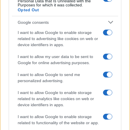
Personal Data that Is Unrelated with the
Purposes for which it was collected.
Opted Out
Syndication
Culture
Google consents
Salute
Globalist
I want to allow Google to enable storage
related to advertising like cookies on web or
Megachip
Globalscience
device identifiers in apps.
GiULia
Globalsport
I want to allow my user data to be sent to
Google for online advertising purposes.
Prima Pagina
I want to allow Google to send me
personalized advertising.
Giornale dello
Chi siamo
I want to allow Google to enable storage
Spettacolo
related to analytics like cookies on web or
Contributors
device identifiers in apps.
Wondernet
Facebook
I want to allow Google to enable storage
Giuliana Sgrena
related to functionality of the website or app.
Twitter