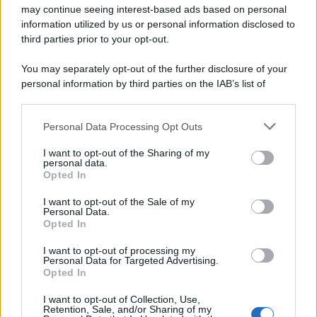
may continue seeing interest-based ads based on personal
information utilized by us or personal information disclosed to
third parties prior to your opt-out.
Il medagliere /
Europei di nuoto: Pellecani guida una super
You may separately opt-out of the further disclosure of your
Italia
personal information by third parties on the IAB’s list of
downstream participants.
Personal Data Processing Opt Outs
This information may also be disclosed by us to third parties
Il centenario /
A L'Aquila arriva la mostra "TITO, 100 anni
on the IAB’s List of Downstream Participants that may further
I want to opt-out of the Sharing of my
attraverso la forma"
disclose it to other third parties.
personal data.
Opted In
Please note that this website/app uses one or more Google
services and may gather and store information including but
I want to opt-out of the Sale of my
Personal Data.
not limited to your visit or usage behaviour. You may click to
Opted In
grant or deny consent to Google and its third-party tags to
use your data for below specified purposes in below Google
I want to opt-out of processing my
consent section.
Personal Data for Targeted Advertising.
Opted In
I want to opt-out of Collection, Use,
Retention, Sale, and/or Sharing of my