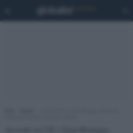
Home
>
Speciali
>
Accordo tra UE e Gran Bretagna: rientrerà nel
programma Erasmus+ nonostante la Brexit
Accordo tra UE e Gran Bretagna: