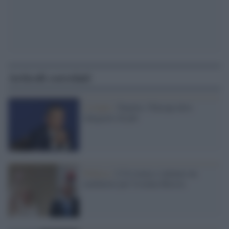
Articoli correlati
L'evento /
Panetta: l'Europa deve
integrarsi di più
Politica /
L'Ue torna a valutare un
mediatore per Ucraina-Russia