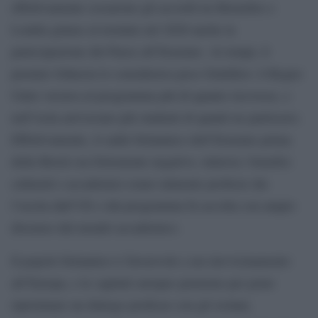
effettivamente cessarono gli accordi tra Bruxelles e
Londra giunse al termine nel 2020 anche la
partecipazione del Paese all’Erasmus. Ai tempi, il
premier Johnson lo considerava poco fruttifero: il Regno
Unito versava al programma più di quanto ricevesse, e
nell’isola arrivavano più studenti di quanti ne partissero.
Effettivamente, il saldo britannico dell’Erasmus prima
della Brexit era fortemente negativo, tuttavia i benefici
culturali e accademici erano talmente proficui che
l’uscita dall’UE e dal programma fu accolta con ampio
dissenso dal mondo accademico.
Il popolo britannico è favorevole a un riavvicinamento
all’Europa, e le capitali europee premono per poter
ripristinare un dialogo proficuo con gli isolani,