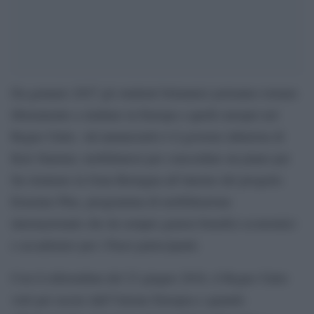
Da gennaio 2027 gli studenti britannici potranno tornare
liberamente a studiare in Europa e quelli europei nel
Regno Unito. Ad annunciarlo è il governo laburista di
Keir Starmer, mobilitatosi per concordare un piano per
far rientrare la Gran Bretagna all’interno del progetto
Erasmus Plus, programma di mobilitazione
internazionale che da sempre genera benefici economici
e accademici per i Paesi partecipanti.
Con il referendum del 23 giugno 2016, il Regno Unito
votò per uscire dall’Unione Europea e quando