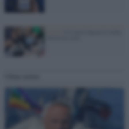
Novità /
L'Ue lancia l'app per la verifica
dell'età sui social
Ultime notizie