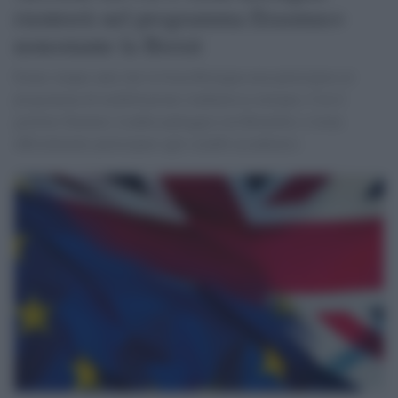
rientrerà nel programma Erasmus+
nonostante la Brexit
Erano cinque anni che la Gran Bretagna non partecipava al
programma di mobilitazione studentesca europea. Con il
governo Starmer, Londra patteggia con Bruxelles e torna
ufficialmente partecipare agli scambi accademici.