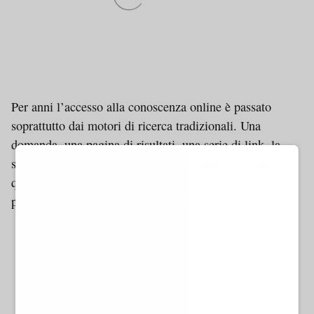
Per anni l’accesso alla conoscenza online è passato
soprattutto dai motori di ricerca tradizionali. Una
domanda, una pagina di risultati, una serie di link, la
scelta dell’utente. Oggi, invece, una parte crescente di
questo percorso viene mediata da sistemi capaci di
produrre risposte, sintesi e raccomandazioni.
Top Right AMP