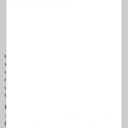
Ad
ChatGPT, Gemini, Google AI Overview e gli altri
strumenti basati su modelli generativi non si limitano a
ordinare contenuti: li interpretano, li selezionano, li
ricompongono e li restituiscono in una forma nuova. In
questo passaggio cambia il rapporto tra utenti, fonti e
informazione.
È dentro questo scenario che si inserisce il nuovo
evento
22 maggio 2026 a Napoli
sulle AI
in programma il
,
Ex Base NATO, Parco San Laise
presso l’
, il