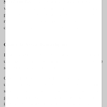
SEOZoom Day
. Una giornata dedicata alla nuova
visibilità nei modelli generativi e al modo in cui brand,
professionisti, editori e organizzazioni possono essere
riconosciuti come fonti affidabili nei sistemi che oggi
contribuiscono a costruire le risposte online.
Dynamic 1 AMP
Quando la ricerca diventa risposta
Il cambiamento in corso non riguarda solo gli strumenti
usati dagli specialisti. Riguarda il modo in cui le persone
si orientano nella complessità.
Quando un utente chiede a un sistema AI un consiglio,
una spiegazione o un confronto, spesso non riceve una
semplice lista di siti da consultare. Riceve una risposta
già organizzata. Questo può semplificare l’accesso alle
informazioni, ma apre anche nuove domande: quali fonti