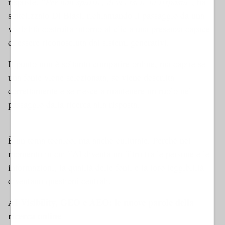
Per non sparire, devi essere la risposta
risposte. “
”, ha
sintetizzato Di Biasi, richiamando il passaggio da una
visibilità costruita intorno al clic a una presenza capace
di essere riconosciuta dai sistemi generativi.
Il punto non è soltanto comparire online, ma capire se
una fonte viene selezionata, se viene descritta
correttamente e se riesce a mantenere un ruolo nel
passaggio dalla ricerca alla risposta.
Dynamic 1 AMP
È un tema tecnico, ma anche culturale. Perché nel
momento in cui l’AI diventa un filtro tra le persone e le
informazioni, la qualità delle fonti e la loro leggibilità
diventano questioni centrali.
AI Visibility, GEO e AEO: le nuove parole della
ricerca online