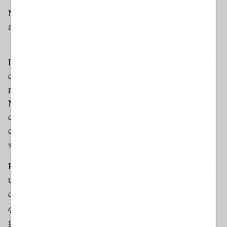
Nel lessico della nuova ricerca entrano concetti che fino
a poco tempo fa erano confinati agli addetti ai lavori.
Dynamic 1 AMP
AI Visibility
La
riguarda la possibilità di misurare se e
come un brand, un sito o una fonte compaiono nelle
risposte prodotte dai sistemi di intelligenza artificiale.
Non si tratta soltanto di contare visite o clic, ma di
capire se una realtà viene citata, ignorata, associata
correttamente al proprio settore o confrontata con altri
soggetti.
Per Di Biasi, la AI Visibility serve proprio a trasformare
un fenomeno difficile da leggere in un dato osservabile:
con quale continuità, in
capire se il brand compare, “
quali contesti e con quali associazioni
” dentro i sistemi
generativi che influenzano una parte crescente del