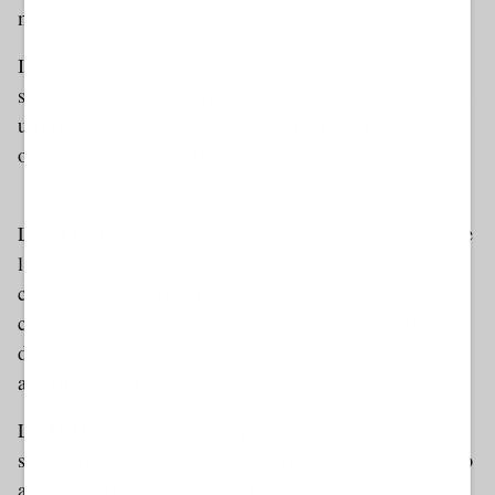
mercato.
In questa prospettiva, la misurazione non riguarda
soltanto il traffico generato da un sito, ma il modo in cui
un’organizzazione entra, o non entra, nelle risposte che
orientano utenti, clienti e lettori.
Dynamic 1 AMP
GEO
La
, Generative Engine Optimization, indica invece
l’ottimizzazione per i motori generativi. È un approccio
che guarda alla struttura delle informazioni, alla
chiarezza dei contenuti, alla coerenza dell’identità
digitale e alla qualità dei segnali che aiutano gli
algoritmi a comprendere una fonte.
AEO
La
, Answer Engine Optimization, si concentra
sulla capacità dei contenuti di rispondere in modo chiaro
alle domande degli utenti. È un tema particolarmente