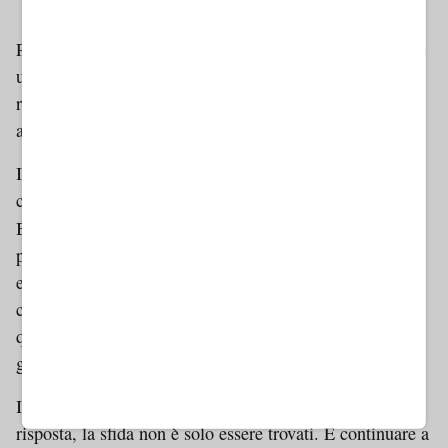
Dynamic 1 AMP
Per questo la SEO for AI non può essere letta solo come
una nuova tecnica di posizionamento. È anche una
riflessione sul rapporto tra algoritmi, autorevolezza e
accesso alla conoscenza.
Il SEOZoom Day prova a portare metodo in un
cambiamento ancora poco leggibile. Come osserva Di
la visibilità si è spostata
Biasi, “
” e non può più essere
presidiata solo con le logiche del passato. Per brand,
editori e organizzazioni, la sfida diventa costruire
contenuti e segnali capaci di restare riconoscibili anche
quando l’accesso all’informazione passa da una risposta
generata.
In un web che passa sempre più spesso dal clic alla
risposta, la sfida non è solo essere trovati. È continuare a