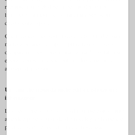
rilevante in un web dove molte piattaforme non si
limitano più a mostrare risultati, ma costruiscono
direttamente risposte.
Questi concetti non sostituiscono la SEO tradizionale,
ma ne allargano il campo. Il punto non è più solo
occupare una posizione in una pagina di risultati, ma
essere riconosciuti come fonte affidabile nei nuovi
ambienti di risposta.
Dynamic 1 AMP
Un tema che riguarda anche editori, istituzioni e
informazione
La discussione sulla SEO for AI non interessa soltanto
aziende e professionisti del digitale. Riguarda anche chi
produce informazione, cultura e conoscenza.