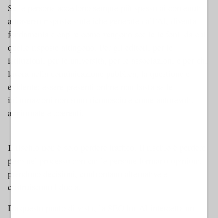
Se le persone accedono sempre più spesso ai contenuti
attraverso risposte sintetiche generate dall’AI, diventa
fondamentale capire come vengono scelte le fonti da cui
quelle risposte attingono. Per gli editori, per le
istituzioni, per le università, per le associazioni e per chi
lavora nella comunicazione pubblica, la questione è
evidente: essere presenti online non basta se le
informazioni non sono riconosciute come autorevoli,
aggiornate e coerenti.
Dynamic 1 AMP
Il rischio non è solo perdere traffico. Il rischio è perdere
peso nel processo con cui le persone formano opinioni,
prendono decisioni, confrontano alternative e
costruiscono fiducia.
Da questo punto di vista, la SEO for AI intercetta un