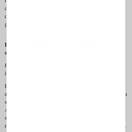
cittadini: come cambia l’accesso alle informazioni
quando la risposta non è più soltanto cercata, ma
generata.
Dynamic 1 AMP
La nuova domanda: chi decide quali fonti meritano
spazio?
Il punto più interessante non è soltanto tecnologico. È
informativo.
I motori generativi promettono risposte rapide e
apparentemente ordinate. Ma dietro ogni risposta c’è una
selezione. Alcune fonti entrano, altre restano fuori.
Alcune informazioni vengono valorizzate, altre
semplificate. Alcuni soggetti diventano visibili, altri
rischiano di scomparire dal campo percettivo dell’utente.