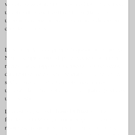
vengono selezionate? Quali restano fuori? In che modo
un contenuto viene riassunto? E con quali criteri
un’organizzazione, un progetto o un’azienda vengono
considerati autorevoli?
Dynamic 1 AMP
La SEO for AI nasce proprio da questa trasformazione.
Non si occupa soltanto di posizionamento sui motori di
ricerca, ma del rapporto tra contenuti, autorevolezza,
dati, reputazione e sistemi generativi. In altre parole,
studia come le informazioni vengono comprese e
utilizzate dalle intelligenze artificiali quando producono
una risposta.
Ivano Di Biasi
La questione, secondo
, CEO e co-
founder di SEOZoom, riguarda proprio il rischio di
restare esclusi dai nuovi luoghi in cui si formano le