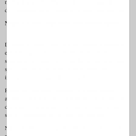
nodo più ampio del dibattito pubblico: la qualità
dell’informazione nell’epoca delle sintesi automatiche.
Napoli e il ruolo degli eventi sulla cultura digitale
Dynamic 1 AMP
La scelta di Napoli come sede dell’evento aggiunge un
elemento significativo. Il SEOZoom Day 2026 si
svolgerà all’Ex Base NATO, nel Parco San Laise, uno
spazio che ospita iniziative legate a formazione,
innovazione e sviluppo delle competenze.
Portare nel capoluogo campano un evento dedicato
all’intelligenza artificiale e alla nuova ricerca significa
contribuire a decentrare il racconto dell’innovazione,
spesso concentrato solo in pochi poli nazionali.
Napoli diventa così luogo di confronto su un tema che
riguarda imprese, professionisti, editori, comunicatori e